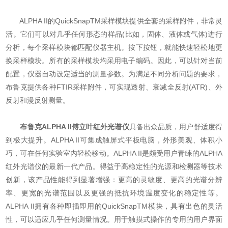
ALPHA II的QuickSnapTM采样模块提供全套的采样附件，非常灵
活。它们可以对几乎任何形态的样品(比如，固体、液体或气体)进行
分析，每个采样模块都匹配仪器主机。按下按钮，就能快速轻松地更
换采样模块。所有的采样模块均采用电子编码。因此，可以针对当前
配置，仪器自动设定适当的测量参数。为满足不同分析问题的要求，
布鲁克提供各种FTIR采样附件，可实现透射、衰减全反射(ATR)、外
反射和漫反射测量。
布鲁克ALPHA II傅立叶红外光谱仪
具备出众品质，用户舒适度得
到极大提升。ALPHA II可集成触屏式平板电脑，外形美观、体积小
巧，可在任何实验室内轻松移动。ALPHA II是颇受用户青睐的ALPHA
红外光谱仪的最新一代产品。得益于高稳定性的光源和检测器等技术
创新，该产品性能得到显著增强：更高的灵敏度、更高的光谱分辨
率、更宽的光谱范围以及更强的抵抗环境温度变化的稳定性等。
ALPHA II拥有各种即插即用的QuickSnapTM模块，具有出色的灵活
性，可以适应几乎任何测量情况。用于触摸式操作的专用的用户界面