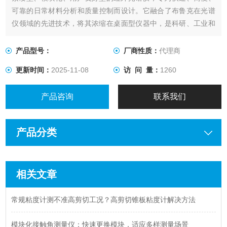
可靠​​的日常材料分析和质量控制而设计。它融合了布鲁克在光谱
仪领域的先进技术，将其浓缩在桌面型仪器中，是科研、工业和
教学领域的理想选择。
产品型号：
厂商性质：
代理商
更新时间：
2025-11-08
访 问 量：
1260
产品咨询
联系我们
产品分类
相关文章
常规粘度计测不准高剪切工况？高剪切锥板粘度计解决方法
模块化接触角测量仪：快速更换模块，适应多样测量场景