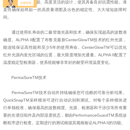
的轴承具有永无磨损、高度灵活的设计，使其具备良好抗震性能。准
直性确保始终如一的高质量谱图及出色的稳定性、大大缩短故障时
间。
通过使用长寿命的二极管激光器和技术，确保实现超高的波数准
确度。ALPHA II配置了布鲁克最新CenterGlowTM技术的红外光源，
能连续保证高性能和至少5年的使用寿命。CenterGlowTM可以优化
红外光源内发光区域的位置，最大限度增加光通量。ALPHA II配置了
温度稳定型检测器，使系统能够非常好的耐受环境温度变化。
PermaSureTM技术
PermaSureTM技术自动并持续确保您可信赖的可靠分析结果。
QuickSnapTM采样模块可进行自动识别和测试。对每个采样模块进
行单独校准，确保最高的波数精度。光源、检测器和干涉仪等所有重
要的光谱仪组件及内部湿度状态，都由PerformanceGuardTM系统诊
断程序进行检查。定期进行的测试根据其规格验证ALPHA II的功能。