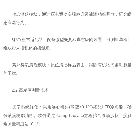
​​动态滴落模块​​：通过压电驱动实现纳升级液滴精准释放，研究瞬
态润湿行为。
​​纤维/粉末适配器​​：配备微型夹具和真空吸附装置，可测量单根纤
维或粉末堆积体的接触角。
​​紫外臭氧清洗模块​​：原位清洁样品表面，消除有机物污染对测量
的干扰。
2.2 高精度测量技术
​​光学系统优化​​：采用远心镜头(畸变<0.1%)搭配LED冷光源，确
保液滴轮廓清晰。软件通过Young-Laplace方程拟合液滴形状，接触
角测量精度达±0.1°。