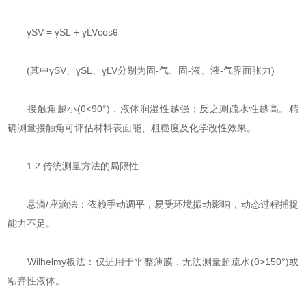
​​γSV = γSL + γLVcosθ​​
(其中γSV、γSL、γLV分别为固-气、固-液、液-气界面张力)
接触角越小(θ<90°)，液体润湿性越强；反之则疏水性越高。精
确测量接触角可评估材料表面能、粗糙度及化学改性效果。
1.2 传统测量方法的局限性
​​悬滴/座滴法​​：依赖手动调平，易受环境振动影响，动态过程捕捉
能力不足。
​​Wilhelmy板法​​：仅适用于平整薄膜，无法测量超疏水(θ>150°)或
粘弹性液体。