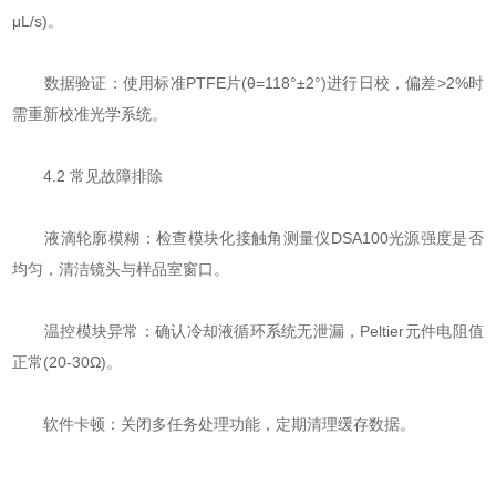
μL/s)。
​​数据验证​​：使用标准PTFE片(θ=118°±2°)进行日校，偏差>2%时
需重新校准光学系统。
4.2 常见故障排除
​​液滴轮廓模糊​​：检查模块化接触角测量仪DSA100光源强度是否
均匀，清洁镜头与样品室窗口。
​​温控模块异常​​：确认冷却液循环系统无泄漏，Peltier元件电阻值
正常(20-30Ω)。
​​软件卡顿​​：关闭多任务处理功能，定期清理缓存数据。