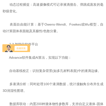
​​动态过程捕捉​​：高速摄像模式可记录液滴撞击、弹跳或蒸发的毫
秒级变化。
​​表面自由能计算​​：基于Owens-Wendt、Fowkes或Wu模型，自
动计算固体表面能及其极性/色散分量。
2.3 智能化软件平台
Advance软件集成AI算法，实现以下功能：
​​自动基线校正​​：识别复杂背景(如多孔材料表面)中的液滴边缘。
​​多液滴分析​​：同时处理100个液滴数据，统计接触角分布并生成
3D润湿性图谱。
​​数据库联动​​：内置200种液体物性参数库，支持自定义液体-固体